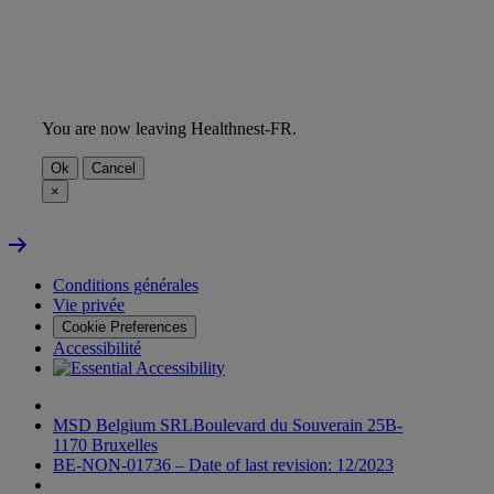
You are now leaving Healthnest-FR.
Ok
Cancel
×
Back
to
the
Conditions générales
top
Vie privée
of
Cookie Preferences
the
Accessibilité
page
MSD Belgium SRLBoulevard du Souverain 25B-
1170 Bruxelles
BE-NON-01736 – Date of last revision: 12/2023