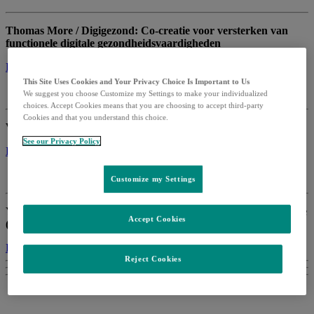
Thomas More / Digigezond: Co-creatie voor versterken van
functionele digitale gezondheidsvaardigheden
Bekijk de presentatie →
This Site Uses Cookies and Your Privacy Choice Is Important to Us
We suggest you choose Customize my Settings to make your individualized
choices. Accept Cookies means that you are choosing to accept third-party
Cookies and that you understand this choice.
Vlaams Instituut Gezond Leven: Health Literate Organisations
See our Privacy Policy
Bekijk de presentatie →
Customize my Settings
Yuza: How can we design virtual health initiatives that embrace
Accept Cookies
(digital) health literacy?
Bekijk de presentatie →
Reject Cookies